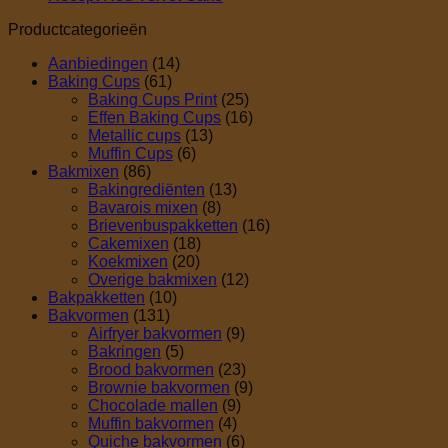
op
reacties
Productcategorieën
op
Recept
Recept
Choco
Aanbiedingen
(14)
Red
Mini
Baking Cups
(61)
Velvet
Koekjes
Baking Cups Print
(25)
Cake
Effen Baking Cups
(16)
Metallic cups
(13)
Muffin Cups
(6)
Bakmixen
(86)
Bakingrediënten
(13)
Bavarois mixen
(8)
Brievenbuspakketten
(16)
Cakemixen
(18)
Koekmixen
(20)
Overige bakmixen
(12)
Bakpakketten
(10)
Bakvormen
(131)
Airfryer bakvormen
(9)
Bakringen
(5)
Brood bakvormen
(23)
Brownie bakvormen
(9)
Chocolade mallen
(9)
Muffin bakvormen
(4)
Quiche bakvormen
(6)