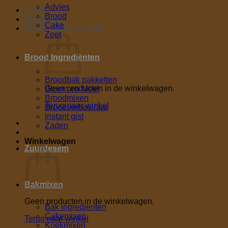
Advies
Login
Brood
Verlanglijst
Cake
Winkelwagen /
€
0,00
Zoet
Brood Ingrediënten
Broodbak pakketten
Geen producten in de winkelwagen.
Bloem en Meel
Broodmixen
Terug naar winkel
Broodverbeteraar
Instant gist
Zaden
Winkelwagen
Zuurdesem
Bakmixen
Geen producten in de winkelwagen.
Bak ingredienten
Cakemixen
Terug naar winkel
Koekmixen