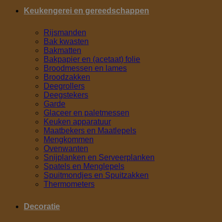
Keukengerei en gereedschappen
Rijsmanden
Bak kwasten
Bakmatten
Bakpapier en (acetaat) folie
Broodmessen en lames
Broodzakken
Deegrollers
Deegstekers
Garde
Glaceer en paletmessen
Keuken apparatuur
Maatbekers en Maatlepels
Mengkommen
Ovenwanten
Snijplanken en Serveerplanken
Spatels en Menglepels
Spuitmondjes en Spuitzakken
Thermometers
Decoratie