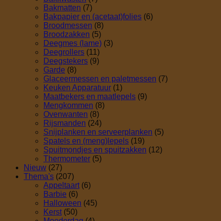
Bakmatten
(7)
Bakpapier en (acetaat)folies
(6)
Broodmessen
(8)
Broodzakken
(5)
Deegmes (lame)
(3)
Deegrollers
(11)
Deegstekers
(9)
Garde
(8)
Glaceermessen en paletmessen
(7)
Keuken Apparatuur
(1)
Maatbekers en maatlepels
(9)
Mengkommen
(8)
Ovenwanten
(8)
Rijsmanden
(24)
Snijplanken en serveerplanken
(5)
Spatels en (meng)lepels
(19)
Spuitmondjes en spuitzakken
(12)
Thermometer
(5)
Nieuw
(27)
Thema's
(207)
Appeltaart
(6)
Barbie
(6)
Halloween
(45)
Kerst
(50)
Moederdag
(4)