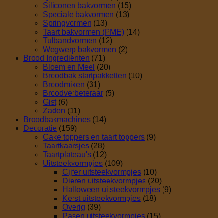
Siliconen bakvormen
(15)
Speciale bakvormen
(13)
Springvormen
(13)
Taart bakvormen (PME)
(14)
Tulbandvormen
(12)
Wegwerp bakvormen
(2)
Brood Ingrediënten
(71)
Bloem en Meel
(20)
Broodbak startpakketten
(10)
Broodmixen
(31)
Broodverbeteraar
(5)
Gist
(6)
Zaden
(11)
Broodbakmachines
(14)
Decoratie
(159)
Cake toppers en taart toppers
(9)
Taartkaarsjes
(28)
Taartplateau's
(12)
Uitsteekvormpjes
(109)
Cijfer uitsteekvormpjes
(10)
Dieren uitsteekvormpjes
(20)
Halloween uitsteekvormpjes
(9)
Kerst uitsteekvormpjes
(18)
Overig
(39)
Pasen uitsteekvormpjes
(15)