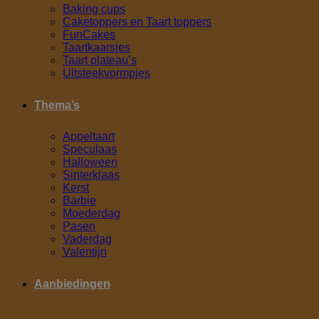
Baking cups
Caketoppers en Taart toppers
FunCakes
Taartkaarsjes
Taart plateau’s
Uitsteekvormpjes
Thema’s
Appeltaart
Speculaas
Halloween
Sinterklaas
Kerst
Barbie
Moederdag
Pasen
Vaderdag
Valentijn
Aanbiedingen