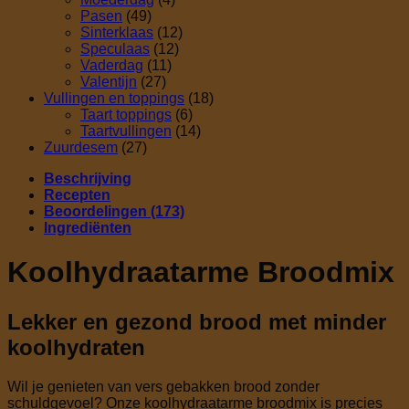
Pasen
(49)
Sinterklaas
(12)
Speculaas
(12)
Vaderdag
(11)
Valentijn
(27)
Vullingen en toppings
(18)
Taart toppings
(6)
Taartvullingen
(14)
Zuurdesem
(27)
Beschrijving
Recepten
Beoordelingen (173)
Ingrediënten
Koolhydraatarme Broodmix
Lekker en gezond brood met minder
koolhydraten
Wil je genieten van vers gebakken brood zonder
schuldgevoel? Onze koolhydraatarme broodmix is precies