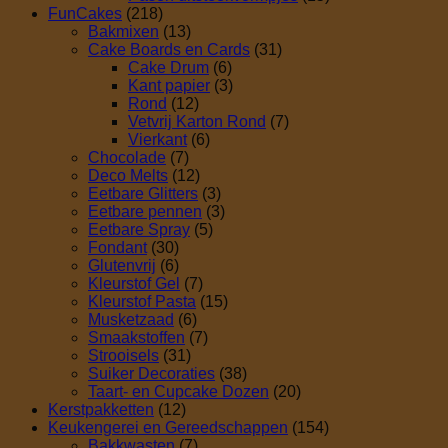
FunCakes
(218)
Bakmixen
(13)
Cake Boards en Cards
(31)
Cake Drum
(6)
Kant papier
(3)
Rond
(12)
Vetvrij Karton Rond
(7)
Vierkant
(6)
Chocolade
(7)
Deco Melts
(12)
Eetbare Glitters
(3)
Eetbare pennen
(3)
Eetbare Spray
(5)
Fondant
(30)
Glutenvrij
(6)
Kleurstof Gel
(7)
Kleurstof Pasta
(15)
Musketzaad
(6)
Smaakstoffen
(7)
Strooisels
(31)
Suiker Decoraties
(38)
Taart- en Cupcake Dozen
(20)
Kerstpakketten
(12)
Keukengerei en Gereedschappen
(154)
Bakkwasten
(7)