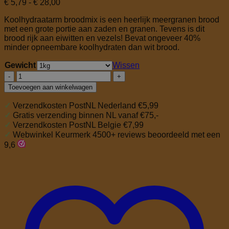
Prijsklasse:
€
5,79
-
€
28,00
€ 5,79
Koolhydraatarm broodmix is een heerlijk meergranen brood
tot
met een grote portie aan zaden en granen. Tevens is dit
€ 28,00
brood rijk aan eiwitten en vezels! Bevat ongeveer 40%
minder opneembare koolhydraten dan wit brood.
Gewicht
Wissen
Koolhydraatarm
broodmix
Toevoegen aan winkelwagen
aantal
✓
Verzendkosten PostNL Nederland €5,99
✓
Gratis verzending binnen NL vanaf €75,-
✓
Verzendkosten PostNL Belgie €7,99
✓
Webwinkel Keurmerk 4500+ reviews beoordeeld met een
9,6