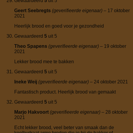
Gewaardeerd
5
uit 5
Geert Seebregts
(geverifieerde eigenaar)
–
17 oktober
2021
Heerlijk brood en goed voor je gezondheid
Gewaardeerd
5
uit 5
Theo Spapens
(geverifieerde eigenaar)
–
19 oktober
2021
Lekker brood mee te bakken
Gewaardeerd
5
uit 5
Ineke Weij
(geverifieerde eigenaar)
–
24 oktober 2021
Fantastisch product. Heerlijk brood van gemaakt
Gewaardeerd
5
uit 5
Marjo Hakvoort
(geverifieerde eigenaar)
–
28 oktober
2021
Echt lekker brood, veel beter van smaak dan de
koolhydraat arme broden die je bij de bakker of