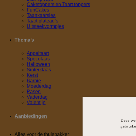
Caketoppers en Taart toppers
FunCakes
Taartkaarsjes
Taart plateau’s
Uitsteekvormpjes
Thema’s
Appeltaart
Speculaas
Halloween
Sinterklaas
Kerst
Barbie
Moederdag
Pasen
Vaderdag
Valentijn
Aanbiedingen
Deze web
gebruike
Alles voor de thuisbakker