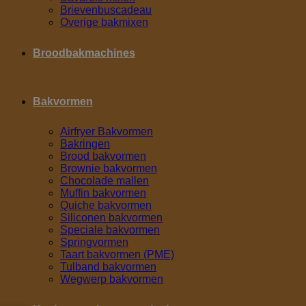
Brievenbuscadeau
Overige bakmixen
Broodbakmachines
Bakvormen
Airfryer Bakvormen
Bakringen
Brood bakvormen
Brownie bakvormen
Chocolade mallen
Muffin bakvormen
Quiche bakvormen
Siliconen bakvormen
Speciale bakvormen
Springvormen
Taart bakvormen (PME)
Tulband bakvormen
Wegwerp bakvormen