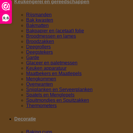
Keukengerei en gereedschappen
Rijsmanden
9,6
Bak kwasten
Bakmatten
Bakpapier en (acetaat) folie
Broodmessen en lames
Broodzakken
Deegrollers
Deegstekers
Garde
Glaceer en paletmessen
Keuken apparatuur
Maatbekers en Maatlepels
Mengkommen
Ovenwanten
Snijplanken en Serveerplanken
Spatels en Menglepels
Spuitmondjes en Spuitzakken
Thermometers
Decoratie
Baking cups