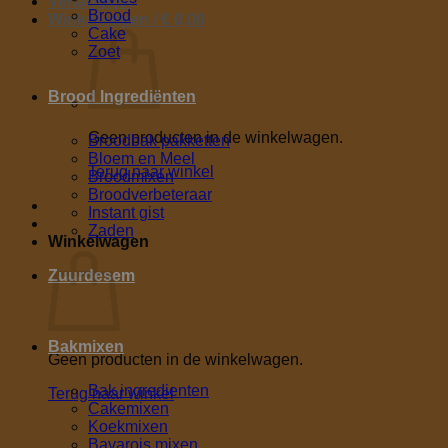
Verlanglijst
Brood
Winkelwagen /
€
0,00
Cake
Zoet
Brood Ingrediënten
Geen producten in de winkelwagen.
Broodbak pakketten
Bloem en Meel
Terug naar winkel
Broodmixen
Broodverbeteraar
Instant gist
Zaden
Winkelwagen
Zuurdesem
Bakmixen
Geen producten in de winkelwagen.
Bak ingredienten
Terug naar winkel
Cakemixen
Koekmixen
Bavarois mixen