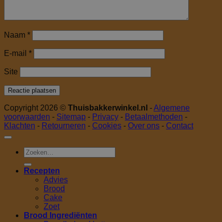
Naam
*
E-mail
*
Site
Copyright 2026 ©
Thuisbakkerwinkel.nl
-
Algemene
voorwaarden
-
Sitemap
-
Privacy
-
Betaalmethoden
-
Klachten
-
Retourneren
-
Cookies
-
Over ons
-
Contact
Zoeken
naar:
Recepten
Advies
Brood
Cake
Zoet
Brood Ingrediënten