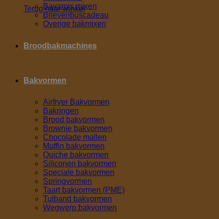
Bavarois mixen
Terug naar winkel
Brievenbuscadeau
Overige bakmixen
Broodbakmachines
Bakvormen
Airfryer Bakvormen
Bakringen
Brood bakvormen
Brownie bakvormen
Chocolade mallen
Muffin bakvormen
Quiche bakvormen
Siliconen bakvormen
Speciale bakvormen
Springvormen
Taart bakvormen (PME)
Tulband bakvormen
Wegwerp bakvormen