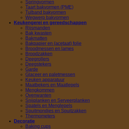
Springvormen
Taart bakvormen (PME)
Tulband bakvormen
Wegwerp bakvormen
Keukengerei en gereedschappen
Rijsmanden
Bak kwasten
Bakmatten
Bakpapier en (acetaat) folie
Broodmessen en lames
Broodzakken
Deegrollers
Deegstekers
Garde
Glaceer en paletmessen
Keuken apparatuur
Maatbekers en Maatlepels
Mengkommen
Ovenwanten
Snijplanken en Serveerplanken
Spatels en Menglepels
Spuitmondjes en Spuitzakken
Thermometers
Decoratie
Baking cups