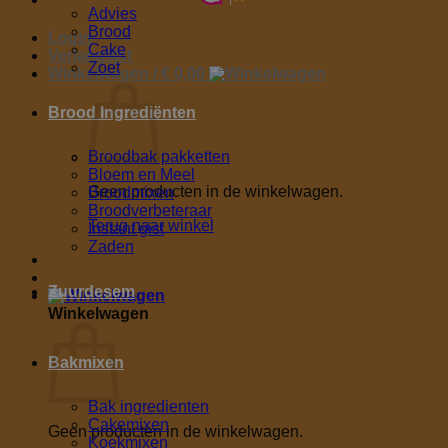
Advies
Brood
Login
Cake
Verlanglijst
Zoet
Winkelwagen /
€
0,00
Brood Ingrediënten
Broodbak pakketten
Bloem en Meel
Geen producten in de winkelwagen.
Broodmixen
Broodverbeteraar
Terug naar winkel
Instant gist
Zaden
Zuurdesem
Winkelwagen
Bakmixen
Bak ingredienten
Cakemixen
Geen producten in de winkelwagen.
Koekmixen