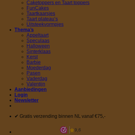
Caketoppers en Taart toppers
FunCakes
Taartkaarsjes
Taart plateau’s
Uitsteekvormpjes
Thema’s
Appeltaart
Speculaas
Halloween
Sinterklaas
Kerst
Barbie
Moederdag
Pasen
Vaderdag
Valentijn
Aanbiedingen
Login
Newsletter
✔ Gratis verzending binnen NL vanaf €75,-