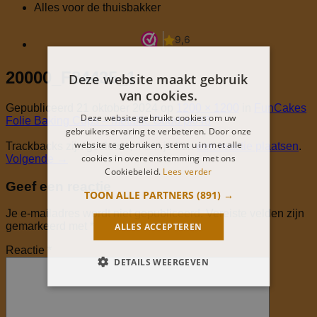
Alles voor de thuisbakker
20000_F84435_1
Deze website maakt gebruik
van cookies.
Gepubliceerd
21 oktober 2024
op
1200 × 1200
in
FunCakes
Deze website gebruikt cookies om uw
Folie Baking Cups – Metallic Goud pk/48
gebruikerservaring te verbeteren. Door onze
website te gebruiken, stemt u in met alle
Trackbacks zijn gesloten, maar je kan
een reactie plaatsen
.
cookies in overeenstemming met ons
Volgende
→
Cookiebeleid.
Lees verder
Geef een reactie
TOON ALLE PARTNERS
(891) →
Je e-mailadres wordt niet gepubliceerd.
Vereiste velden zijn
gemarkeerd met
*
ALLES ACCEPTEREN
Reactie
*
DETAILS WEERGEVEN