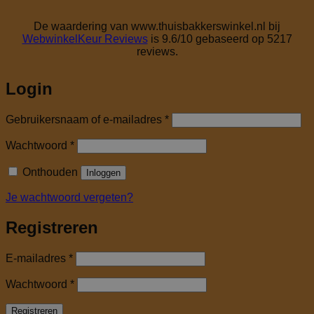
De waardering van www.thuisbakkerswinkel.nl bij
WebwinkelKeur Reviews
is 9.6/10 gebaseerd op 5217
reviews.
Login
Vereist
Gebruikersnaam of e-mailadres
*
Vereist
Wachtwoord
*
Onthouden
Inloggen
Je wachtwoord vergeten?
Registreren
Vereist
E-mailadres
*
Vereist
Wachtwoord
*
Registreren