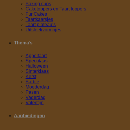
Baking cups
Caketoppers en Taart toppers
FunCakes
Taartkaarsjes
Taart plateau’s
Uitsteekvormpjes
Thema’s
Appeltaart
Speculaas
Halloween
Sinterklaas
Kerst
Barbie
Moederdag
Pasen
Vaderdag
Valentijn
Aanbiedingen