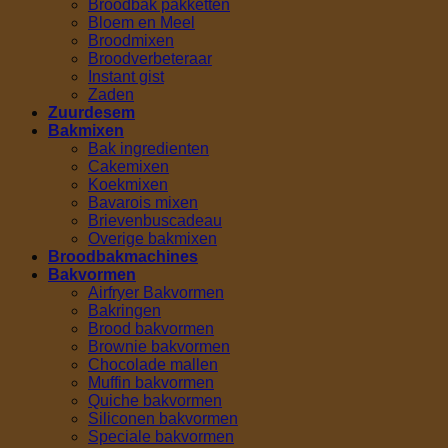
Broodbak pakketten
Bloem en Meel
Broodmixen
Broodverbeteraar
Instant gist
Zaden
Zuurdesem
Bakmixen
Bak ingredienten
Cakemixen
Koekmixen
Bavarois mixen
Brievenbuscadeau
Overige bakmixen
Broodbakmachines
Bakvormen
Airfryer Bakvormen
Bakringen
Brood bakvormen
Brownie bakvormen
Chocolade mallen
Muffin bakvormen
Quiche bakvormen
Siliconen bakvormen
Speciale bakvormen