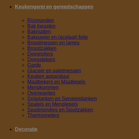
Keukengerei en gereedschappen
Rijsmanden
Bak kwasten
Bakmatten
Bakpapier en (acetaat) folie
Broodmessen en lames
Broodzakken
Deegrollers
Deegstekers
Garde
Glaceer en paletmessen
Keuken apparatuur
Maatbekers en Maatlepels
Mengkommen
Ovenwanten
Snijplanken en Serveerplanken
Spatels en Menglepels
Spuitmondjes en Spuitzakken
Thermometers
Decoratie