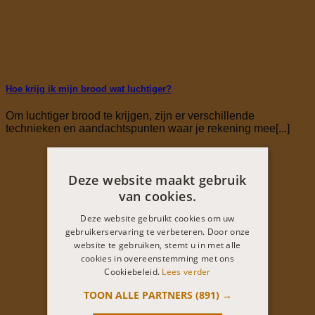
Hoe krijg ik mijn brood wat luchtiger?
Om luchtiger brood te krijgen, zijn er verschillende
technieken en aandachtspunten waar je rekening mee[...]
Deze website maakt gebruik
van cookies.
Deze website gebruikt cookies om uw
gebruikerservaring te verbeteren. Door onze
website te gebruiken, stemt u in met alle
cookies in overeenstemming met ons
Cookiebeleid.
Lees verder
TOON ALLE PARTNERS
(891) →