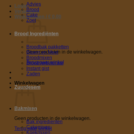
Advies
Login
Brood
Verlanglijst
Cake
Winkelwagen /
€
0,00
Zoet
Brood Ingrediënten
Broodbak pakketten
Geen producten in de winkelwagen.
Bloem en Meel
Broodmixen
Terug naar winkel
Broodverbeteraar
Instant gist
Zaden
Winkelwagen
Zuurdesem
Bakmixen
Geen producten in de winkelwagen.
Bak ingredienten
Cakemixen
Terug naar winkel
Koekmixen