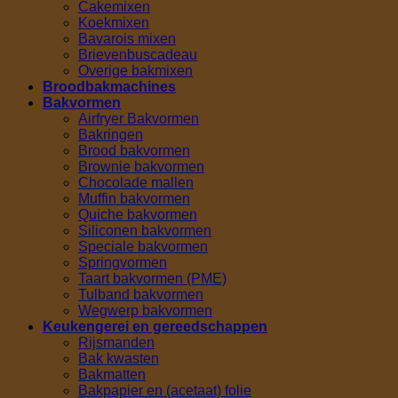
Cakemixen
Koekmixen
Bavarois mixen
Brievenbuscadeau
Overige bakmixen
Broodbakmachines
Bakvormen
Airfryer Bakvormen
Bakringen
Brood bakvormen
Brownie bakvormen
Chocolade mallen
Muffin bakvormen
Quiche bakvormen
Siliconen bakvormen
Speciale bakvormen
Springvormen
Taart bakvormen (PME)
Tulband bakvormen
Wegwerp bakvormen
Keukengerei en gereedschappen
Rijsmanden
Bak kwasten
Bakmatten
Bakpapier en (acetaat) folie