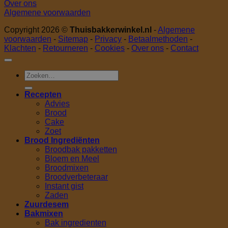
Over ons
Algemene voorwaarden
Copyright 2026 ©
Thuisbakkerwinkel.nl
-
Algemene
voorwaarden
-
Sitemap
-
Privacy
-
Betaalmethoden
-
Klachten
-
Retourneren
-
Cookies
-
Over ons
-
Contact
Zoeken
naar:
Recepten
Advies
Brood
Cake
Zoet
Brood Ingrediënten
Broodbak pakketten
Bloem en Meel
Broodmixen
Broodverbeteraar
Instant gist
Zaden
Zuurdesem
Bakmixen
Bak ingredienten