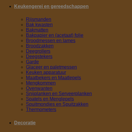
Keukengerei en gereedschappen
Rijsmanden
Bak kwasten
Bakmatten
Bakpapier en (acetaat) folie
Broodmessen en lames
Broodzakken
Deegrollers
Deegstekers
Garde
Glaceer en paletmessen
Keuken apparatuur
Maatbekers en Maatlepels
Mengkommen
Ovenwanten
Snijplanken en Serveerplanken
Spatels en Menglepels
Spuitmondjes en Spuitzakken
Thermometers
Decoratie