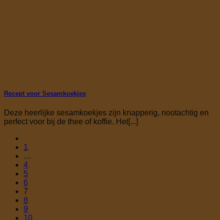
Recept voor Sesamkoekjes
Deze heerlijke sesamkoekjes zijn knapperig, nootachtig en
perfect voor bij de thee of koffie. Het[...]
1
…
4
5
6
7
8
9
10