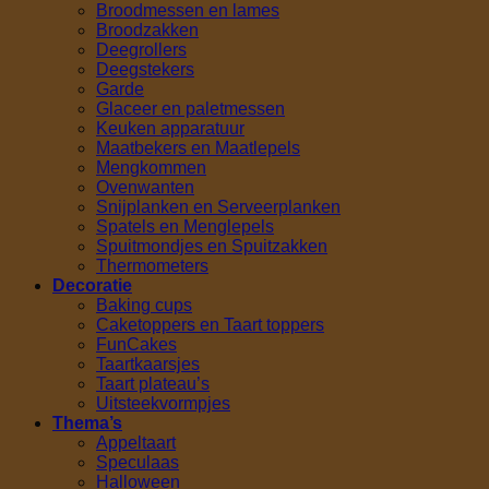
Broodmessen en lames
Broodzakken
Deegrollers
Deegstekers
Garde
Glaceer en paletmessen
Keuken apparatuur
Maatbekers en Maatlepels
Mengkommen
Ovenwanten
Snijplanken en Serveerplanken
Spatels en Menglepels
Spuitmondjes en Spuitzakken
Thermometers
Decoratie
Baking cups
Caketoppers en Taart toppers
FunCakes
Taartkaarsjes
Taart plateau’s
Uitsteekvormpjes
Thema’s
Appeltaart
Speculaas
Halloween