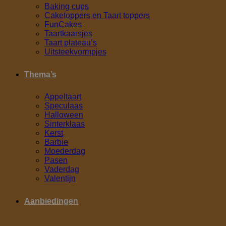
Baking cups
Caketoppers en Taart toppers
FunCakes
Taartkaarsjes
Taart plateau’s
Uitsteekvormpjes
Thema’s
Appeltaart
Speculaas
Halloween
Sinterklaas
Kerst
Barbie
Moederdag
Pasen
Vaderdag
Valentijn
Aanbiedingen