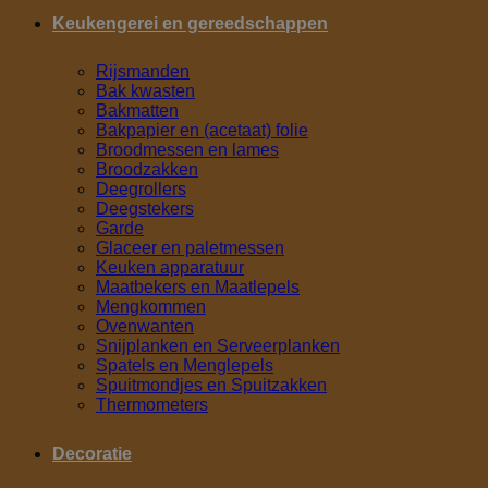
Keukengerei en gereedschappen
Rijsmanden
Bak kwasten
Bakmatten
Bakpapier en (acetaat) folie
Broodmessen en lames
Broodzakken
Deegrollers
Deegstekers
Garde
Glaceer en paletmessen
Keuken apparatuur
Maatbekers en Maatlepels
Mengkommen
Ovenwanten
Snijplanken en Serveerplanken
Spatels en Menglepels
Spuitmondjes en Spuitzakken
Thermometers
Decoratie