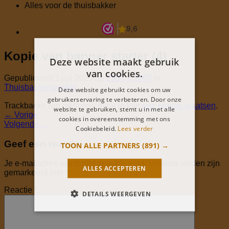
Alles voor de thuisbakker
Kopie van banner starter (4)
Deze website maakt gebruik
van cookies.
Gepubliceerd
1 juli 2025
op
2560 × 1067
in
Thuisbakkerswinkel
Deze website gebruikt cookies om uw
gebruikerservaring te verbeteren. Door onze
Trackbacks zijn gesloten, maar je kan
een reactie plaatsen
.
website te gebruiken, stemt u in met alle
←
Vorige
cookies in overeenstemming met ons
Volgende
→
Cookiebeleid.
Lees verder
Geef een reactie
TOON ALLE PARTNERS
(891) →
Je e-mailadres wordt niet gepubliceerd.
Vereiste velden zijn
ALLES ACCEPTEREN
gemarkeerd met
*
Reactie
*
DETAILS WEERGEVEN