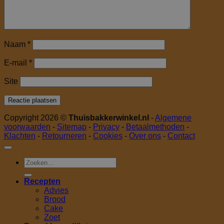
Naam
*
E-mail
*
Site
Copyright 2026 ©
Thuisbakkerwinkel.nl
-
Algemene
voorwaarden
-
Sitemap
-
Privacy
-
Betaalmethoden
-
Klachten
-
Retourneren
-
Cookies
-
Over ons
-
Contact
Zoeken
naar:
Recepten
Advies
Brood
Cake
Zoet