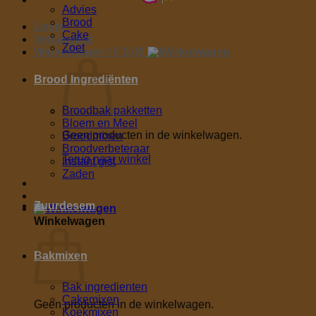
Advies
Brood
Login
Cake
Verlanglijst
Zoet
Winkelwagen /
€
0,00
Brood Ingrediënten
Broodbak pakketten
Bloem en Meel
Geen producten in de winkelwagen.
Broodmixen
Broodverbeteraar
Terug naar winkel
Instant gist
Zaden
Zuurdesem
Winkelwagen
Bakmixen
Bak ingredienten
Cakemixen
Geen producten in de winkelwagen.
Koekmixen