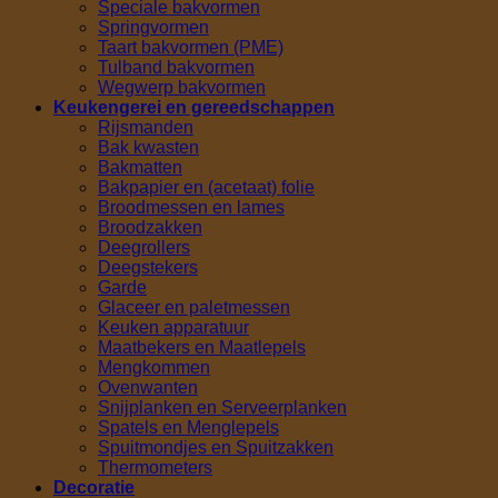
Speciale bakvormen
Springvormen
Taart bakvormen (PME)
Tulband bakvormen
Wegwerp bakvormen
Keukengerei en gereedschappen
Rijsmanden
Bak kwasten
Bakmatten
Bakpapier en (acetaat) folie
Broodmessen en lames
Broodzakken
Deegrollers
Deegstekers
Garde
Glaceer en paletmessen
Keuken apparatuur
Maatbekers en Maatlepels
Mengkommen
Ovenwanten
Snijplanken en Serveerplanken
Spatels en Menglepels
Spuitmondjes en Spuitzakken
Thermometers
Decoratie