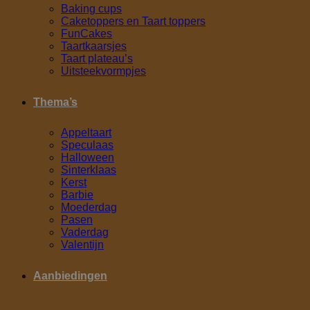
Baking cups
Caketoppers en Taart toppers
FunCakes
Taartkaarsjes
Taart plateau’s
Uitsteekvormpjes
Thema’s
Appeltaart
Speculaas
Halloween
Sinterklaas
Kerst
Barbie
Moederdag
Pasen
Vaderdag
Valentijn
Aanbiedingen