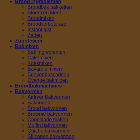
Brood Ingrediënten
Broodbak pakketten
Bloem en Meel
Broodmixen
Broodverbeteraar
Instant gist
Zaden
Zuurdesem
Bakmixen
Bak ingredienten
Cakemixen
Koekmixen
Bavarois mixen
Brievenbuscadeau
Overige bakmixen
Broodbakmachines
Bakvormen
Airfryer Bakvormen
Bakringen
Brood bakvormen
Brownie bakvormen
Chocolade mallen
Muffin bakvormen
Quiche bakvormen
Siliconen bakvormen