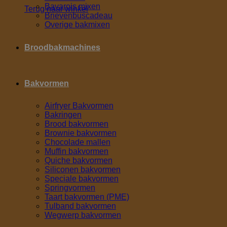
Bavarois mixen
Terug naar winkel
Brievenbuscadeau
Overige bakmixen
Broodbakmachines
Bakvormen
Airfryer Bakvormen
Bakringen
Brood bakvormen
Brownie bakvormen
Chocolade mallen
Muffin bakvormen
Quiche bakvormen
Siliconen bakvormen
Speciale bakvormen
Springvormen
Taart bakvormen (PME)
Tulband bakvormen
Wegwerp bakvormen