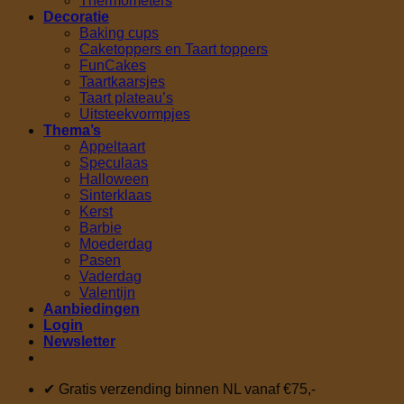
Thermometers
Decoratie
Baking cups
Caketoppers en Taart toppers
FunCakes
Taartkaarsjes
Taart plateau’s
Uitsteekvormpjes
Thema’s
Appeltaart
Speculaas
Halloween
Sinterklaas
Kerst
Barbie
Moederdag
Pasen
Vaderdag
Valentijn
Aanbiedingen
Login
Newsletter
✔ Gratis verzending binnen NL vanaf €75,-