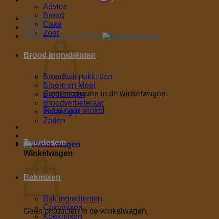
Advies
Brood
Login
Cake
Verlanglijst
Zoet
Winkelwagen /
€
0,00
Brood Ingrediënten
Broodbak pakketten
Bloem en Meel
Geen producten in de winkelwagen.
Broodmixen
Broodverbeteraar
Terug naar winkel
Instant gist
Zaden
Zuurdesem
Winkelwagen
Bakmixen
Bak ingredienten
Cakemixen
Geen producten in de winkelwagen.
Koekmixen