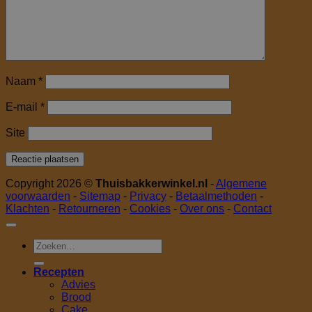
Naam
*
E-mail
*
Site
Copyright 2026 ©
Thuisbakkerwinkel.nl
-
Algemene
voorwaarden
-
Sitemap
-
Privacy
-
Betaalmethoden
-
Klachten
-
Retourneren
-
Cookies
-
Over ons
-
Contact
Zoeken
naar:
Recepten
Advies
Brood
Cake