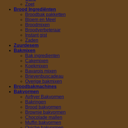
Zoet
Brood Ingrediënten
Broodbak pakketten
Bloem en Meel
Broodmixen
Broodverbeteraar
Instant gist
Zaden
Zuurdesem
Bakmixen
Bak ingredienten
Cakemixen
Koekmixen
Bavarois mixen
Brievenbuscadeau
Overige bakmixen
Broodbakmachines
Bakvormen
Airfryer Bakvormen
Bakringen
Brood bakvormen
Brownie bakvormen
Chocolade mallen
Muffin bakvormen
Quiche bakvormen