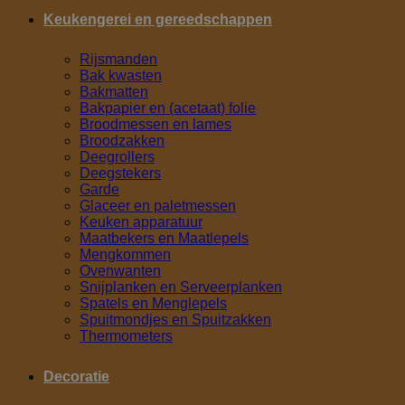
Keukengerei en gereedschappen
Rijsmanden
Bak kwasten
Bakmatten
Bakpapier en (acetaat) folie
Broodmessen en lames
Broodzakken
Deegrollers
Deegstekers
Garde
Glaceer en paletmessen
Keuken apparatuur
Maatbekers en Maatlepels
Mengkommen
Ovenwanten
Snijplanken en Serveerplanken
Spatels en Menglepels
Spuitmondjes en Spuitzakken
Thermometers
Decoratie