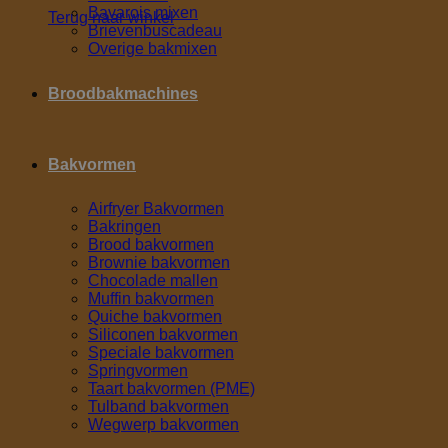
Bavarois mixen
Terug naar winkel
Brievenbuscadeau
Overige bakmixen
Broodbakmachines
Bakvormen
Airfryer Bakvormen
Bakringen
Brood bakvormen
Brownie bakvormen
Chocolade mallen
Muffin bakvormen
Quiche bakvormen
Siliconen bakvormen
Speciale bakvormen
Springvormen
Taart bakvormen (PME)
Tulband bakvormen
Wegwerp bakvormen