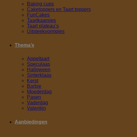
Baking cups
Caketoppers en Taart toppers
FunCakes
Taartkaarsjes
Taart plateau’s
Uitsteekvormpjes
Thema’s
Appeltaart
Speculaas
Halloween
Sinterklaas
Kerst
Barbie
Moederdag
Pasen
Vaderdag
Valentijn
Aanbiedingen