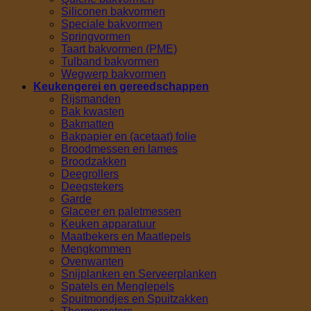
Siliconen bakvormen
Speciale bakvormen
Springvormen
Taart bakvormen (PME)
Tulband bakvormen
Wegwerp bakvormen
Keukengerei en gereedschappen
Rijsmanden
Bak kwasten
Bakmatten
Bakpapier en (acetaat) folie
Broodmessen en lames
Broodzakken
Deegrollers
Deegstekers
Garde
Glaceer en paletmessen
Keuken apparatuur
Maatbekers en Maatlepels
Mengkommen
Ovenwanten
Snijplanken en Serveerplanken
Spatels en Menglepels
Spuitmondjes en Spuitzakken