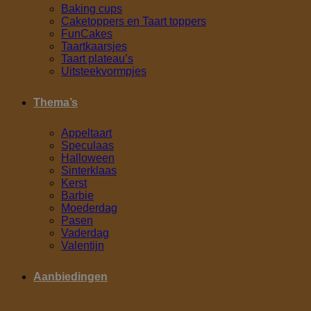
Baking cups
Caketoppers en Taart toppers
FunCakes
Taartkaarsjes
Taart plateau’s
Uitsteekvormpjes
Thema’s
Appeltaart
Speculaas
Halloween
Sinterklaas
Kerst
Barbie
Moederdag
Pasen
Vaderdag
Valentijn
Aanbiedingen