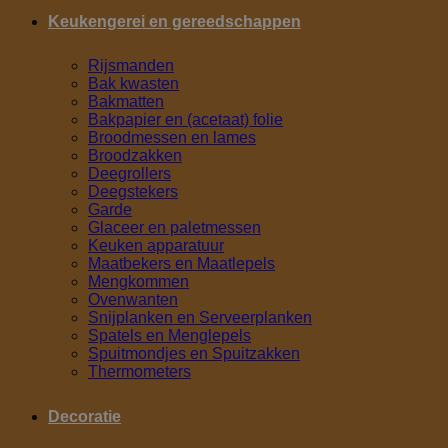
Keukengerei en gereedschappen
Rijsmanden
Bak kwasten
Bakmatten
Bakpapier en (acetaat) folie
Broodmessen en lames
Broodzakken
Deegrollers
Deegstekers
Garde
Glaceer en paletmessen
Keuken apparatuur
Maatbekers en Maatlepels
Mengkommen
Ovenwanten
Snijplanken en Serveerplanken
Spatels en Menglepels
Spuitmondjes en Spuitzakken
Thermometers
Decoratie