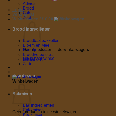
Advies
Brood
Login
Cake
Verlanglijst
Zoet
Winkelwagen /
€
0,00
Brood Ingrediënten
Broodbak pakketten
Bloem en Meel
Geen producten in de winkelwagen.
Broodmixen
Broodverbeteraar
Terug naar winkel
Instant gist
Zaden
Zuurdesem
Winkelwagen
Bakmixen
Bak ingredienten
Cakemixen
Geen producten in de winkelwagen.
Koekmixen