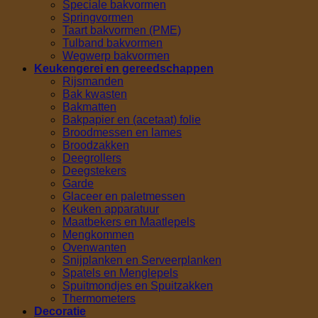
Speciale bakvormen
Springvormen
Taart bakvormen (PME)
Tulband bakvormen
Wegwerp bakvormen
Keukengerei en gereedschappen
Rijsmanden
Bak kwasten
Bakmatten
Bakpapier en (acetaat) folie
Broodmessen en lames
Broodzakken
Deegrollers
Deegstekers
Garde
Glaceer en paletmessen
Keuken apparatuur
Maatbekers en Maatlepels
Mengkommen
Ovenwanten
Snijplanken en Serveerplanken
Spatels en Menglepels
Spuitmondjes en Spuitzakken
Thermometers
Decoratie