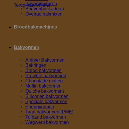
Bavarois mixen
Terug naar winkel
Brievenbuscadeau
Overige bakmixen
Broodbakmachines
Bakvormen
Airfryer Bakvormen
Bakringen
Brood bakvormen
Brownie bakvormen
Chocolade mallen
Muffin bakvormen
Quiche bakvormen
Siliconen bakvormen
Speciale bakvormen
Springvormen
Taart bakvormen (PME)
Tulband bakvormen
Wegwerp bakvormen