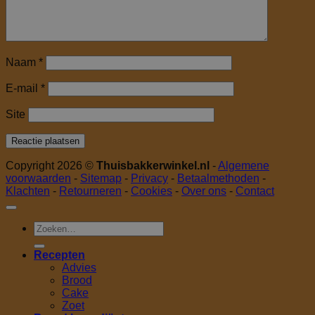
Naam
*
E-mail
*
Site
Copyright 2026 ©
Thuisbakkerwinkel.nl
-
Algemene
voorwaarden
-
Sitemap
-
Privacy
-
Betaalmethoden
-
Klachten
-
Retourneren
-
Cookies
-
Over ons
-
Contact
Zoeken
naar:
Recepten
Advies
Brood
Cake
Zoet