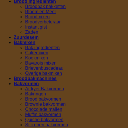
Brood Ingrediënten
Broodbak pakketten
Bloem en Meel
Broodmixen
Broodverbeteraar
Instant gist
Zaden
Zuurdesem
Bakmixen
Bak ingredienten
Cakemixen
Koekmixen
Bavarois mixen
Brievenbuscadeau
Overige bakmixen
Broodbakmachines
Bakvormen
Airfryer Bakvormen
Bakringen
Brood bakvormen
Brownie bakvormen
Chocolade mallen
Muffin bakvormen
Quiche bakvormen
Siliconen bakvormen