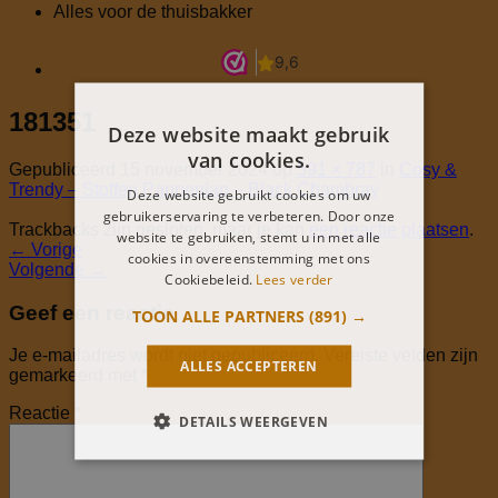
Alles voor de thuisbakker
181351
Deze website maakt gebruik
van cookies.
Gepubliceerd
15 november 2024
op
591 × 787
in
Cosy &
Trendy – Stoffen Pannenlap – Black Chambray
Deze website gebruikt cookies om uw
gebruikerservaring te verbeteren. Door onze
Trackbacks zijn gesloten, maar je kan
een reactie plaatsen
.
website te gebruiken, stemt u in met alle
←
Vorige
cookies in overeenstemming met ons
Volgende
→
Cookiebeleid.
Lees verder
Geef een reactie
TOON ALLE PARTNERS
(891) →
Je e-mailadres wordt niet gepubliceerd.
Vereiste velden zijn
ALLES ACCEPTEREN
gemarkeerd met
*
Reactie
*
DETAILS WEERGEVEN